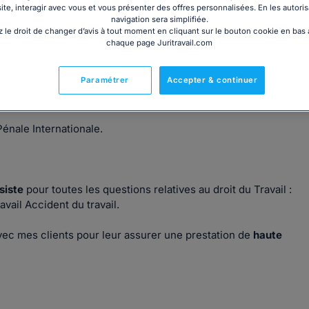
site, interagir avec vous et vous présenter des offres personnalisées. En les autoris
navigation sera simplifiée.
 le droit de changer d’avis à tout moment en cliquant sur le bouton cookie en bas
chaque page Juritravail.com
Paramétrer
Accepter & continuer
is
énale Internationale.
siste
pour toutes les questions relatives au droit du Travail :
ail Accident du travail.
ec mes clients pour leur assurer une prestation de
haute