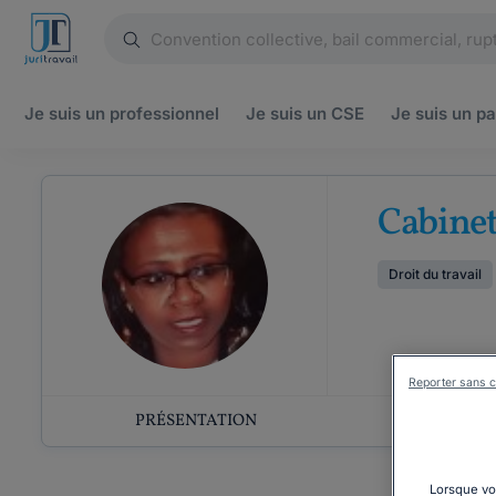
Je suis un
professionnel
Je suis un
CSE
Je suis un
pa
Cabine
Droit du travail
Reporter sans c
PRÉSENTATION
COMP
Lorsque vou