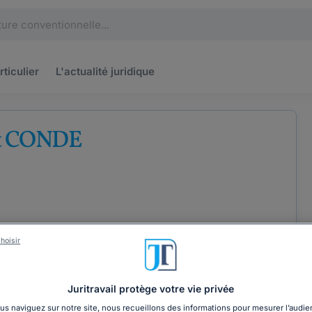
rticulier
L'actualité
juridique
t CONDE
hoisir
ÉTENCES
COORDONNÉES
Juritravail protège votre vie privée
s naviguez sur notre site, nous recueillons des informations pour mesurer l’audie