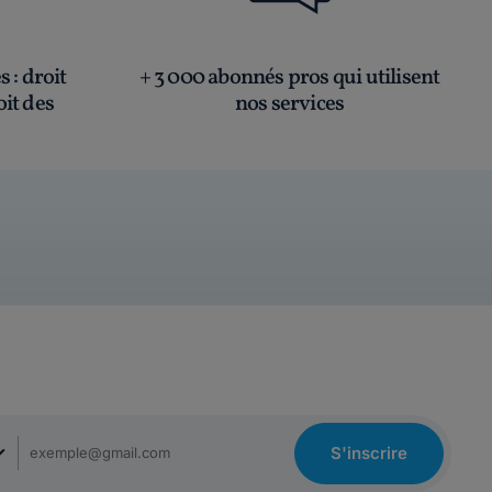
és
: droit
+ 3 000 abonnés pros qui utilisent
oit des
nos services
S'inscrire