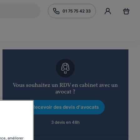
01 75 75 42 33
Vous souhaitez un RDV en cabinet avec un
avocat ?
Recevoir des devis d'avocats
3 devis en 48h
nce, améliorer