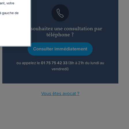
ant, votre
 à gauche de
Vous souhaitez une consultation par
téléphone ?
Consulter immédiatement
ou appelez le
01 75 75 42 33
(8h à 21h du lundi au
vendredi)
Vous êtes avocat ?