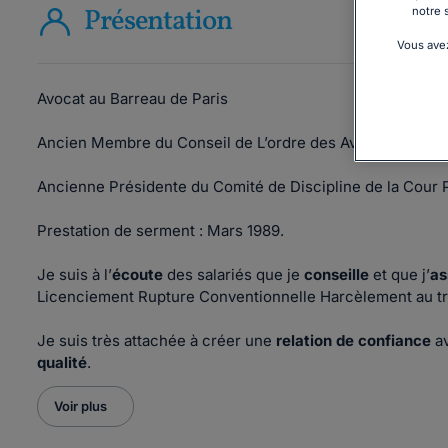
Présentation
notre 
Vous avez
Avocat au Barreau de Paris
Ancien Membre du Conseil de L’ordre des Avocats de Par
Ancienne Présidente du Comité de Discipline de la Cour P
Prestation de serment : Mars 1989.
Je suis à l’
écoute
des salariés que je
conseille
et que j’
as
Licenciement Rupture Conventionnelle Harcèlement au trav
Je suis très attachée à créer une
relation de confiance
av
qualité
.
Voir plus