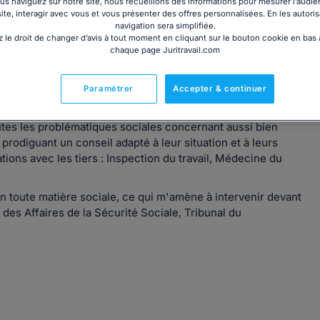
s naviguez sur notre site, nous recueillons des informations pour mesurer l’audie
site, interagir avec vous et vous présenter des offres personnalisées. En les autoris
navigation sera simplifiée.
 le droit de changer d’avis à tout moment en cliquant sur le bouton cookie en bas
chaque page Juritravail.com
sivement en droit du travail aussi bien pour les salariés que
Paramétrer
Accepter & continuer
outes les problématiques sociales concernant aussi bien
r prodiguant un conseil adapté à leur situation et à leurs
tions avec les tiers : Inspection du travail, Médecine du
n toute matière sociale, ce qui m'amène à intervenir devant
 des Affaires de la Sécurité Sociale, Tribunal du