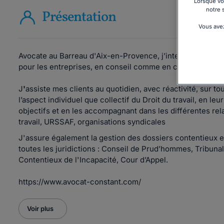
Lorsque vou
notre 
Présentation
Vous avez
Avocate au Barreau d'Aix-en-Provence,
j’interviens exclu
pour les entreprises, en conseil comme en contentieux.
J
'
assiste mes clients au quotidien, avec réactivité, sur t
l’aspect individuel que collectif du Droit du travail, en leu
objectifs et en les accompagnant dans les différentes rela
travail, URSSAF, organisations syndicales
J'assure également la gestion des dossiers contentieux e
toutes les juridictions : Conseil de Prud’hommes, Tribunal
Contentieux de l'Incapacité, Cour d’Appel.
https://www.avocat-constant.com/
Voir plus