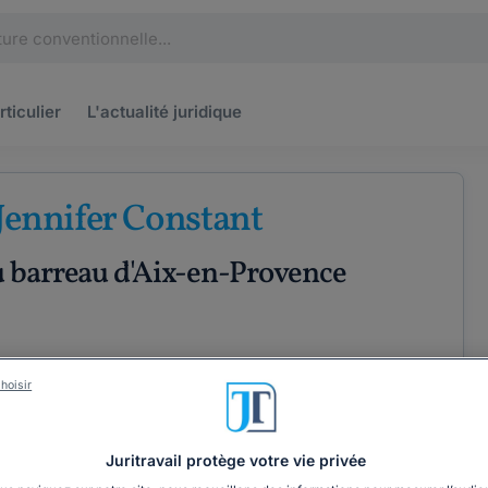
rticulier
L'actualité
juridique
Jennifer Constant
u barreau d'Aix-en-Provence
hoisir
ÉTENCES
COORDONNÉES
Juritravail protège votre vie privée