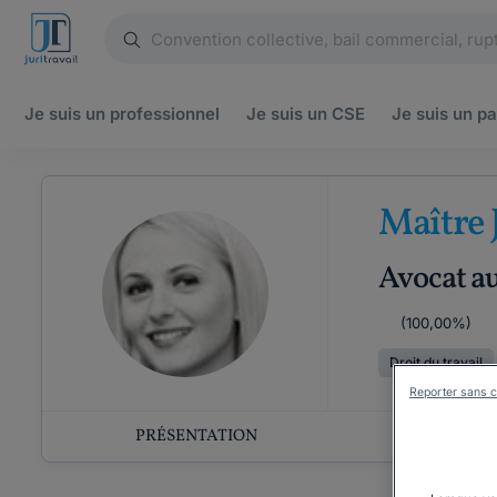
Je suis un
professionnel
Je suis un
CSE
Je suis un
pa
Maître 
Avocat a
(100,00%)
Droit du travail
Reporter sans c
PRÉSENTATION
COMP