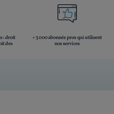
és
: droit
+ 3 000 abonnés pros qui utilisent
oit des
nos services