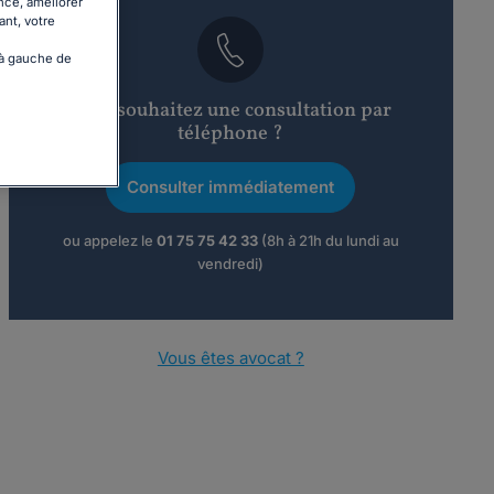
nce, améliorer
ant, votre
 à gauche de
Vous souhaitez une consultation par
téléphone ?
Consulter immédiatement
ou appelez le
01 75 75 42 33
(8h à 21h du lundi au
vendredi)
Vous êtes avocat ?