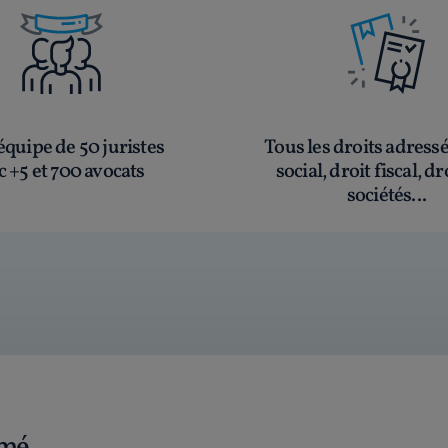
quipe de 50 juristes
Tous les droits adress
c +5 et 700 avocats
social, droit fiscal, dr
sociétés...
rmé