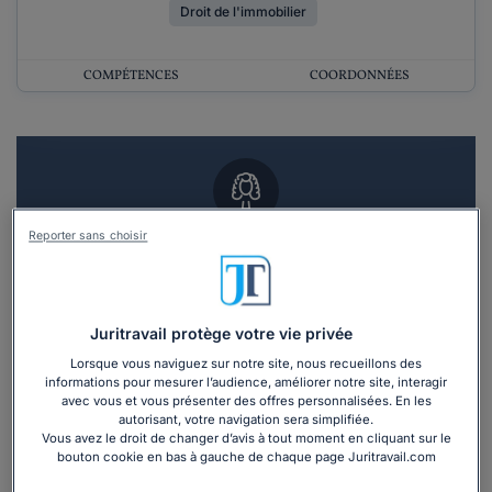
Droit de l'immobilier
COMPÉTENCES
COORDONNÉES
Reporter sans choisir
Vous souhaitez un RDV en cabinet avec un
avocat ?
Recevoir des devis d'avocats
Juritravail protège votre vie privée
Lorsque vous naviguez sur notre site, nous recueillons des
3 devis en 48h
informations pour mesurer l’audience, améliorer notre site, interagir
avec vous et vous présenter des offres personnalisées. En les
autorisant, votre navigation sera simplifiée.
Vous avez le droit de changer d’avis à tout moment en cliquant sur le
bouton cookie en bas à gauche de chaque page Juritravail.com