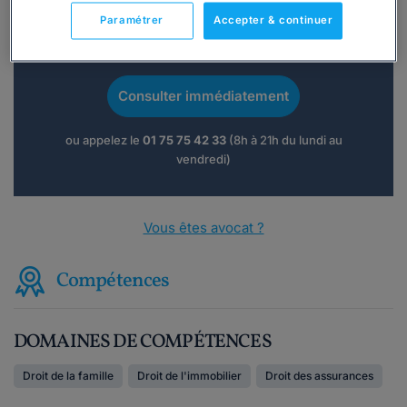
Paramétrer
Accepter & continuer
Vous souhaitez une consultation par
téléphone ?
Consulter immédiatement
ou appelez le
01 75 75 42 33
(8h à 21h du lundi au
vendredi)
Vous êtes avocat ?
Compétences
DOMAINES DE COMPÉTENCES
Droit de la famille
Droit de l'immobilier
Droit des assurances