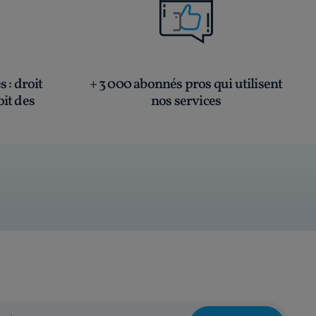
és
: droit
+ 3 000 abonnés pros qui utilisent
oit des
nos services