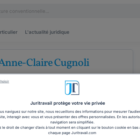
rticulier
L'actualité
juridique
Anne-Claire Cugnoli
e
Droit commercial
Droit de la protection sociale
hoisir
Juritravail protège votre vie privée
s naviguez sur notre site, nous recueillons des informations pour mesurer l’audie
site, interagir avec vous et vous présenter des offres personnalisées. En les autoris
COORDONNÉES
navigation sera simplifiée.
 le droit de changer d’avis à tout moment en cliquant sur le bouton cookie en bas
chaque page Juritravail.com