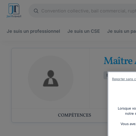
Je suis un
professionnel
Je suis un
CSE
Je suis un
pa
Maître 
Droit de la famill
Reporter sans c
Lorsque vou
notre 
COMPÉTENCES
Vous avez