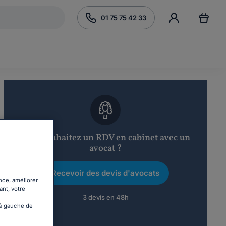
01 75 75 42 33
Vous souhaitez un RDV en cabinet avec un
avocat ?
Recevoir des devis d'avocats
nce, améliorer
ant, votre
3 devis en 48h
 à gauche de