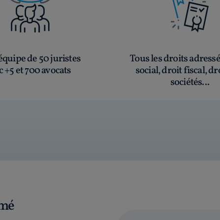
quipe de 50 juristes
Tous les droits adress
c +5 et 700 avocats
social, droit fiscal, dr
sociétés...
rmé