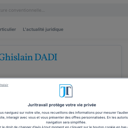
rticulier
L'actualité
juridique
 Ghislain DADI
hoisir
Juritravail protège votre vie privée
COORDONNÉES
s naviguez sur notre site, nous recueillons des informations pour mesurer l’audie
site, interagir avec vous et vous présenter des offres personnalisées. En les autoris
navigation sera simplifiée.
 le droit de changer d’avis à tout moment en cliquant sur le bouton cookie en bas