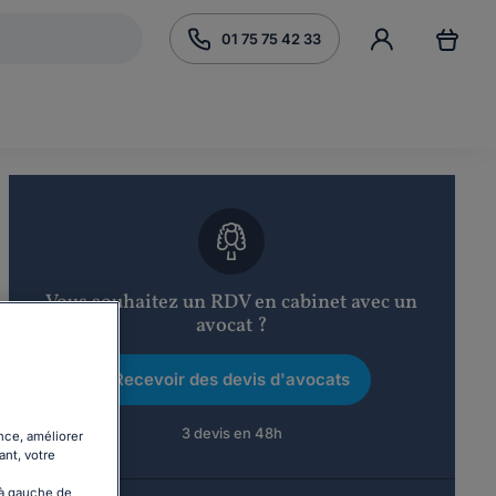
01 75 75 42 33
Vous souhaitez un RDV en cabinet avec un
avocat ?
Recevoir des devis d'avocats
3 devis en 48h
nce, améliorer
ant, votre
 à gauche de