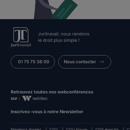
Juritravail, nous rendons
le droit plus simple !
01 75 75 36 00
Nous contacter
Retrouvez toutes nos webconférences
sur :
Inscrivez-vous à notre Newsletter
Mentions légales
|
CGV
|
CGU Forum
|
CGS Avocats
|
C