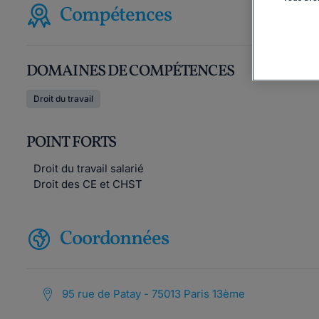
Compétences
DOMAINES DE COMPÉTENCES
Droit du travail
POINT FORTS
Droit du travail salarié
Droit des CE et CHST
Coordonnées
95 rue de Patay - 75013 Paris 13ème