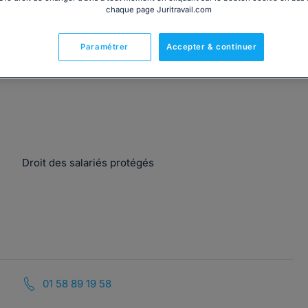
chaque page Juritravail.com
Paramétrer
Accepter & continuer
Droit des salariés protégés
01 58 89 19 58