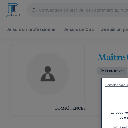
Je suis un
professionnel
Je suis un
CSE
Je suis un
pa
Maître
Droit du travail
Reporter sans c
COMPÉTENCES
Lorsque vou
notre 
Vous avez