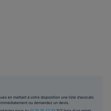
es en mettant à votre disposition une liste d’avocats
le immédiatement ou demandez un devis.
contactez nous au
01 75 75 42 33
7j/7 (prix d'un appel