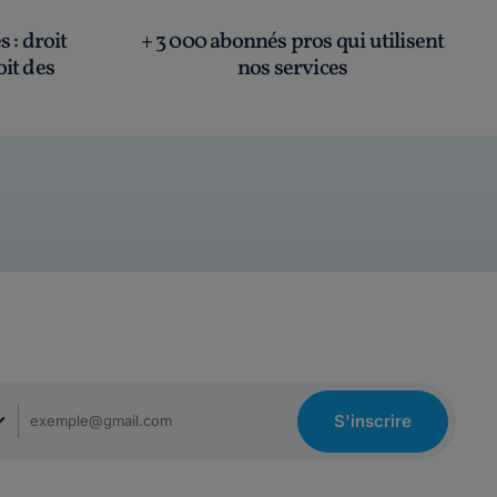
és
: droit
+ 3 000 abonnés pros qui utilisent
oit des
nos services
S'inscrire