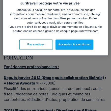
Juritravail protège votre vie privée
Consulter immédiatement
Lorsque vous naviguez sur notre site, nous recueillons des
informations pour mesurer l’audience, améliorer notre site, interagir
avec vous et vous présenter des offres personnalisées. En les
ou appelez le
01 75 75 42 33
(8h à 21h du lundi au
autorisant, votre navigation sera simplifiée.
vendredi)
Vous avez le droit de changer d’avis à tout moment en cliquant sur le
bouton cookie en bas à gauche de chaque page Juritravail.com
Vous êtes avocat ?
Paramétrer
Accepter & continuer
FORMATION
Expériences professionnelles :
Depuis janvier 2012 (Stage puis collaboration libérale)
:
« Hoche Avocats »
- (75008)
Fiscalité des entreprises (conseil et contentieux) : audit
fiscal, rédaction de notes juridiques et mémoires
contentieux, rédaction d’actes, préparation de séminaires
2011 (Stage en entreprise)
:
Direction des Affaires