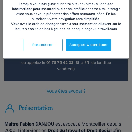
Lorsque vous naviguez sur notre site, nous recueillons des
informations pour mesurer l’audience, améliorer notre site, interagir
avec vous et vous présenter des offres personnalisées. En les
autorisant, votre navigation sera simplifiée.
Vous avez le droit de changer d’avis à tout moment en cliquant sur le
Vous souhaitez une consultation par
bouton cookie en bas à gauche de chaque page Juritravail.com
téléphone ?
Paramétrer
Accepter & continuer
Consulter immédiatement
ou appelez le
01 75 75 42 33
(8h à 21h du lundi au
vendredi)
Vous êtes avocat ?
Présentation
Maître Fabien DANJOU
est avocat à Montpellier depuis
2007, il intervient en
Droit du travail et Droit Social
afin