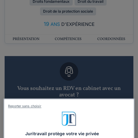
Droits fondamentaux
Droit du travail
Droit de la protection sociale
19
ANS
D'EXPÉRIENCE
PRÉSENTATION
COMPÉTENCES
COORDONNÉES
Vous souhaitez un RDV en cabinet avec un
avocat ?
Reporter sans choisir
Recevoir des devis d'avocats
3 devis en 48h
Juritravail protège votre vie privée