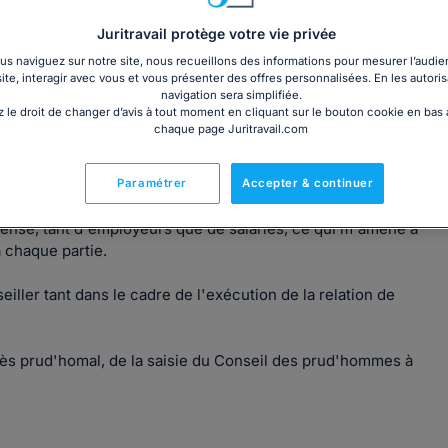
Juritravail protège votre vie privée
s naviguez sur notre site, nous recueillons des informations pour mesurer l’audie
site, interagir avec vous et vous présenter des offres personnalisées. En les autoris
navigation sera simplifiée.
'ai travaillé durant plusieurs années au sein d'une société
 le droit de changer d’avis à tout moment en cliquant sur le bouton cookie en bas
travail.
chaque page Juritravail.com
s avocats du Sud Ouest puis obtenu le Certificat d'Aptitude
Paramétrer
Accepter & continuer
 défense, tant d'employeurs que de salariés, ce qui m'amène à
 chaque partie.
eiller tant dans le cadre de l'exécution de la relation de
cès prud'homal, de la saisie du Conseil des prud'hommes à