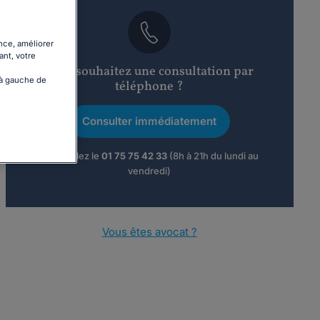
nce, améliorer
ant, votre
Vous souhaitez une consultation par
 à gauche de
téléphone ?
Consulter immédiatement
ou appelez le
01 75 75 42 33
(8h à 21h du lundi au
vendredi)
Vous êtes avocat ?