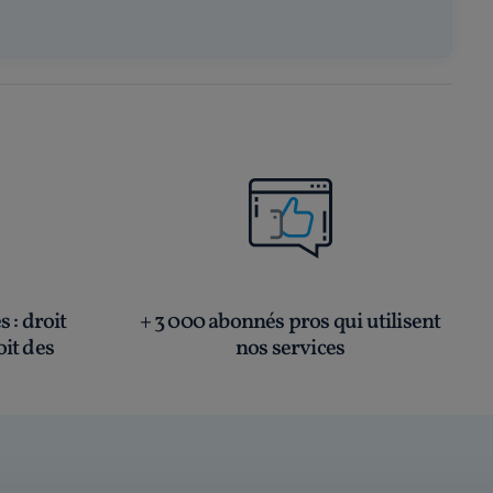
és
: droit
+ 3 000 abonnés pros qui utilisent
oit des
nos services