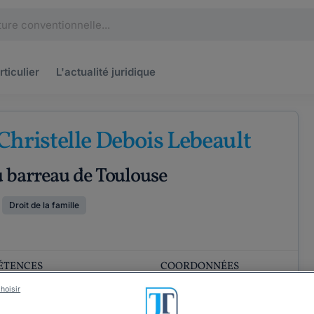
rticulier
L'actualité
juridique
Christelle Debois Lebeault
u barreau de Toulouse
Droit de la famille
ÉTENCES
COORDONNÉES
hoisir