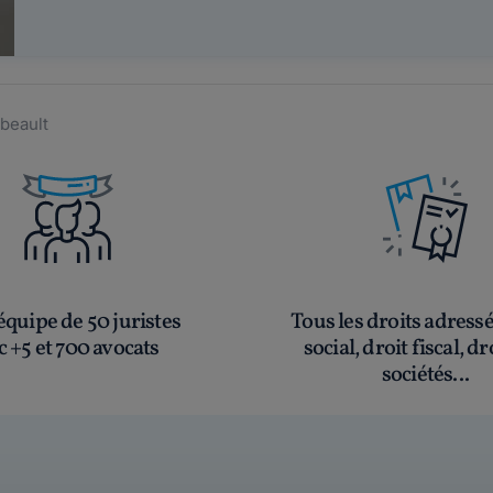
ebeault
quipe de 50 juristes
Tous les droits adress
c +5 et 700 avocats
social, droit fiscal, dr
sociétés...