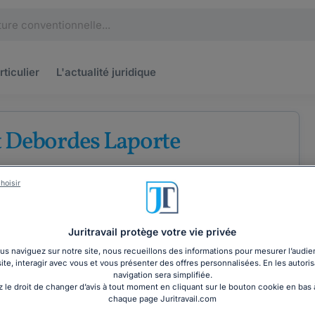
rticulier
L'actualité
juridique
 Debordes Laporte
e
Droit de l'immobilier
hoisir
Juritravail protège votre vie privée
s naviguez sur notre site, nous recueillons des informations pour mesurer l’audie
site, interagir avec vous et vous présenter des offres personnalisées. En les autoris
COORDONNÉES
navigation sera simplifiée.
 le droit de changer d’avis à tout moment en cliquant sur le bouton cookie en bas
chaque page Juritravail.com