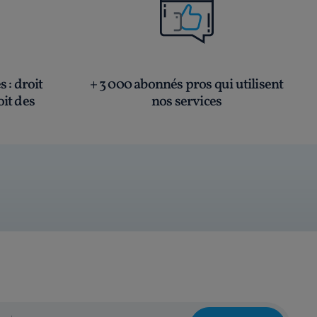
és
: droit
+ 3 000 abonnés pros qui utilisent
oit des
nos services