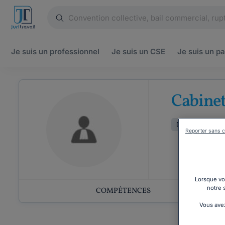
Je suis un
professionnel
Je suis un
CSE
Je suis un
pa
Cabinet
Droit de la famill
Reporter sans c
Lorsque vou
notre 
COMPÉTENCES
Vous avez