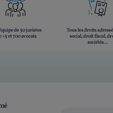
quipe de 50 juristes
Tous les droits adress
c +5 et 700 avocats
social, droit fiscal, dr
sociétés...
rmé