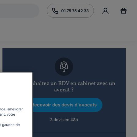
01 75 75 42 33
Vous souhaitez un RDV en cabinet avec un
avocat ?
Recevoir des devis d'avocats
nce, améliorer
ant, votre
3 devis en 48h
 à gauche de