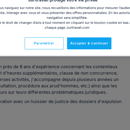
s naviguez sur notre site, nous recueillons des informations pour mesurer l’audie
site, interagir avec vous et vous présenter des offres personnalisées. En les autoris
navigation sera simplifiée.
 le droit de changer d’avis à tout moment en cliquant sur le bouton cookie en bas
chaque page Juritravail.com
Paramétrer
Accepter & continuer
compétences au service des clients sur toute affaire
en Droit civil général (recouvrement de créances, expulsion
 en près de 8 ans d'expérience concernant les contentieux
ent d'heures supplémentaires, clause de non concurrence,
verses activités, j'accompagne depuis plusieurs années un
sultation, procédure aux prud'hommes, etc.) ainsi que les
 sur leurs différentes problématiques juridiques.
ration avec un huissier de justice des dossiers d'expulsion