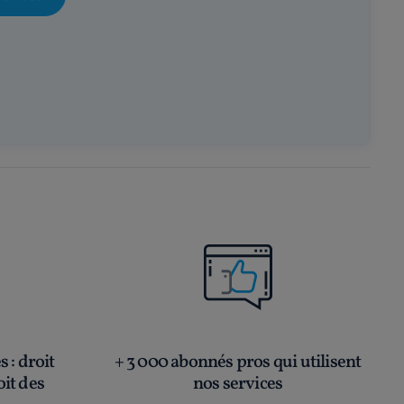
és
: droit
+ 3 000 abonnés pros qui utilisent
oit des
nos services