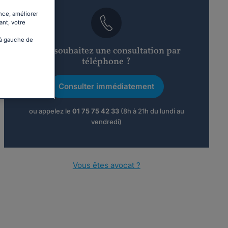
nce, améliorer
ant, votre
 à gauche de
Vous souhaitez une consultation par
téléphone ?
Consulter immédiatement
ou appelez le
01 75 75 42 33
(8h à 21h du lundi au
vendredi)
Vous êtes avocat ?