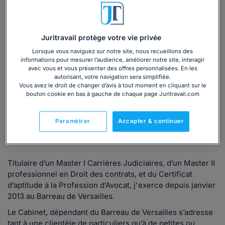
téléphone ?
Consulter immédiatement
Juritravail protège votre vie privée
Lorsque vous naviguez sur notre site, nous recueillons des
ou appelez le
01 75 75 42 33
(8h à 21h du lundi au
informations pour mesurer l’audience, améliorer notre site, interagir
vendredi)
avec vous et vous présenter des offres personnalisées. En les
autorisant, votre navigation sera simplifiée.
Vous avez le droit de changer d’avis à tout moment en cliquant sur le
bouton cookie en bas à gauche de chaque page Juritravail.com
Vous êtes avocat ?
Paramétrer
Accepter & continuer
Présentation
Titulaire d’un Master I Carrières Judiciaires, d’un Master II
professionnel en Droit des contrats, et du Certificat
d’aptitude à la Profession d’Avocat, j'exerce depuis janvier
2013 au Barreau de Versailles.
Le Cabinet, dépendant du Barreau de Versailles s’adresse
tant à une clientèle de particuliers qu’à de petites ou