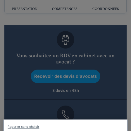
PRÉSENTATION
COMPÉTENCES
COORDONNÉES
Vous souhaitez un RDV en cabinet avec un
avocat ?
Recevoir des devis d'avocats
3 devis en 48h
Reporter sans choisir
Vous souhaitez une consultation par