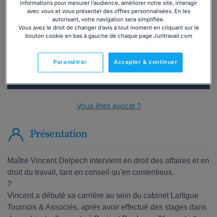
Vous souhaitez une consultation par
informations pour mesurer l’audience, améliorer notre site, interagir
téléphone ?
avec vous et vous présenter des offres personnalisées. En les
autorisant, votre navigation sera simplifiée.
Vous avez le droit de changer d’avis à tout moment en cliquant sur le
Consulter immédiatement
bouton cookie en bas à gauche de chaque page Juritravail.com
ou appelez le
01 75 75 42 33
(8h à 21h du lundi au
Paramétrer
Accepter & continuer
vendredi)
Vous êtes avocat ?
Présentation
Maître Vincent Delpech intervient en droit des affaires et en
droit du travail, tant en conseil qu'en contentieux.
?
Vincent a débuté sa carrière au sein du cabinet Lartigue
Tournois & Associés, après avoir effectué des stages dans