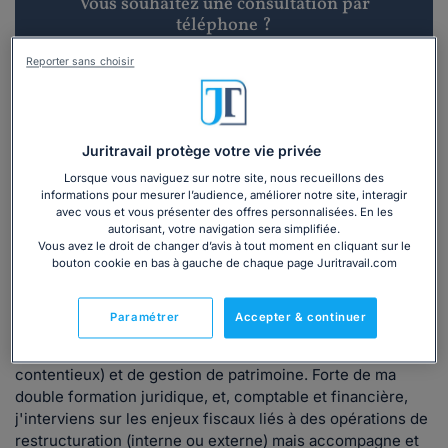
Vous souhaitez une consultation par
téléphone ?
Reporter sans choisir
Consulter immédiatement
ou appelez le
01 75 75 42 33
(8h à 21h du lundi au
vendredi)
Juritravail protège votre vie privée
Lorsque vous naviguez sur notre site, nous recueillons des
informations pour mesurer l’audience, améliorer notre site, interagir
avec vous et vous présenter des offres personnalisées. En les
Vous êtes avocat ?
autorisant, votre navigation sera simplifiée.
Vous avez le droit de changer d’avis à tout moment en cliquant sur le
bouton cookie en bas à gauche de chaque page Juritravail.com
Présentation
Paramétrer
Accepter & continuer
J'assiste mes clients en matière de fiscalité nationale et
internationale (entreprises et particuliers, conseil et
contentieux) et de gestion de patrimoine. Forte de ma
double formation juridique, et, comptable et financière,
j'interviens sur les enjeux fiscaux liés à des opérations de
restructuration (interne ou externe) mais accompagne et