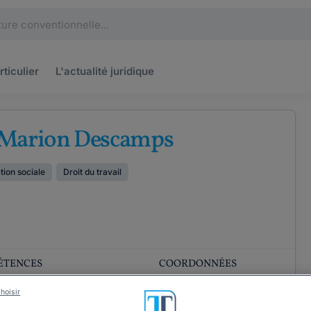
rticulier
L'actualité
juridique
 Marion Descamps
ction sociale
Droit du travail
ÉTENCES
COORDONNÉES
hoisir