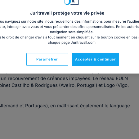
Juritravail protège votre vie privée
s naviguez sur notre site, nous recueillons des informations pour mesurer l’audie
site, interagir avec vous et vous présenter des offres personnalisées. En les autoris
ment en droit du travail, droit de la sécurité sociale et de la
navigation sera simplifiée.
 le droit de changer d’avis à tout moment en cliquant sur le bouton cookie en bas
chaque page Juritravail.com
re chargée de cours en droit du travail, à la faculté de
Paramétrer
Accepter & continuer
péens pour le recouvrement des créances impayées entre
e à un recouvrement de créances impayées. Le réseau EULN
t Castilho & Rodrigues (Aveiro, Portugal) et Logo (Vigo,
Allemand et Portugais), en maîtrisant également le language