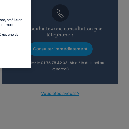
nce, améliorer
ant, votre
Vous souhaitez une consultation par
téléphone ?
 à gauche de
Consulter immédiatement
ou appelez le
01 75 75 42 33
(8h à 21h du lundi au
vendredi)
Vous êtes avocat ?