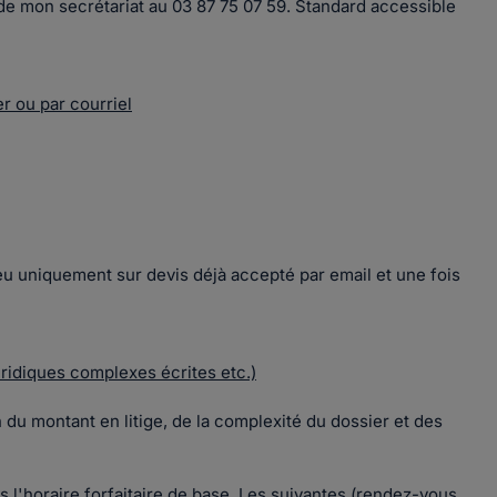
de mon secrétariat au 03 87 75 07 59. Standard accessible
r ou par courriel
ieu uniquement sur devis déjà accepté par email et une fois
uridiques complexes écrites etc.)
 du montant en litige, de la complexité du dossier et des
 l'horaire forfaitaire de base. Les suivantes (rendez-vous,