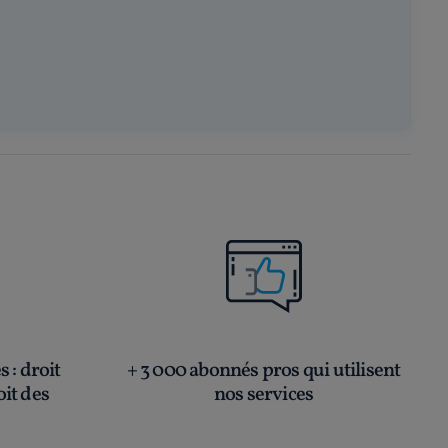
és
: droit
+ 3 000 abonnés pros qui utilisent
oit des
nos services