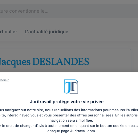
rticulier
L'actualité
juridique
 Jacques DESLANDES
u barreau des Ardennes
hoisir
Droit commercial
Droit des entreprises
Juritravail protège votre vie privée
s naviguez sur notre site, nous recueillons des informations pour mesurer l’audie
site, interagir avec vous et vous présenter des offres personnalisées. En les autoris
COORDONNÉES
navigation sera simplifiée.
 le droit de changer d’avis à tout moment en cliquant sur le bouton cookie en bas
chaque page Juritravail.com