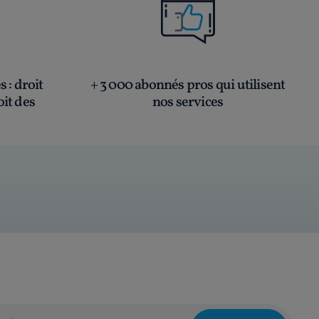
és
: droit
+ 3 000 abonnés pros qui utilisent
oit des
nos services