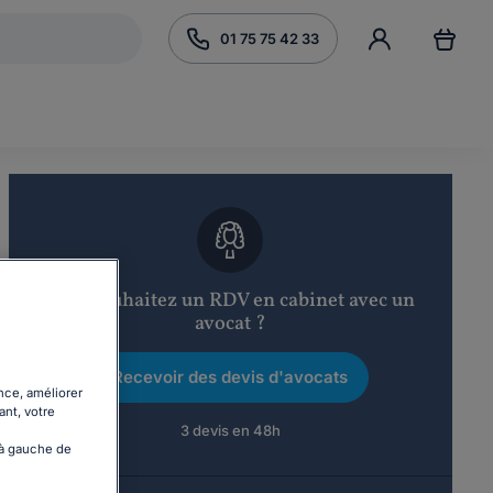
01 75 75 42 33
Vous souhaitez un RDV en cabinet avec un
avocat ?
Recevoir des devis d'avocats
nce, améliorer
ant, votre
3 devis en 48h
 à gauche de