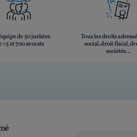
quipe de 50 juristes
Tous les droits adress
c +5 et 700 avocats
social, droit fiscal, dr
sociétés...
rmé