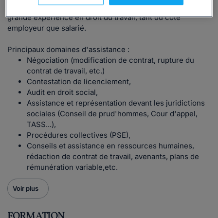
Trilingue allemand-anglais-français, elle dispose d'une
grande expérience en droit du travail, tant du côté
employeur que salarié.
Principaux domaines d'assistance :
Négociation (modification de contrat, rupture du
contrat de travail, etc.)
Contestation de licenciement,
Audit en droit social,
Assistance et représentation devant les juridictions
sociales (Conseil de prud'hommes, Cour d'appel,
TASS...),
Procédures collectives (PSE),
Conseils et assistance en ressources humaines,
rédaction de contrat de travail, avenants, plans de
rémunération variable,etc.
Voir plus
FORMATION