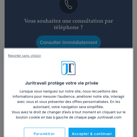
Vous souhaitez une consultation par
téléphone ?
Consulter immédiatement
Reporter sans choisir
ou appelez le
01 75 75 42 33
(8h à 21h du lundi au
vendredi)
Juritravail protège votre vie privée
Vous êtes avocat ?
Lorsque vous naviguez sur notre site, nous recueillons des
informations pour mesurer l’audience, améliorer notre site, interagir
avec vous et vous présenter des offres personnalisées. En les
Présentation
autorisant, votre navigation sera simplifiée.
Vous avez le droit de changer d’avis à tout moment en cliquant sur le
bouton cookie en bas à gauche de chaque page Juritravail.com
Avocat au Barreau de Paris depuis 2008, Me Claire
DIETERLING conseille salariés et entreprises en droit du
travail au sein d'un cabinet d'avocats international.
Paramétrer
Accepter & continuer