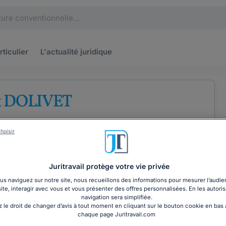
rticulier
L'actualité
juridique
t DOLIVET
ises
Droit du travail
hoisir
Juritravail protège votre vie privée
s naviguez sur notre site, nous recueillons des informations pour mesurer l’audie
site, interagir avec vous et vous présenter des offres personnalisées. En les autoris
COORDONNÉES
navigation sera simplifiée.
 le droit de changer d’avis à tout moment en cliquant sur le bouton cookie en bas
chaque page Juritravail.com