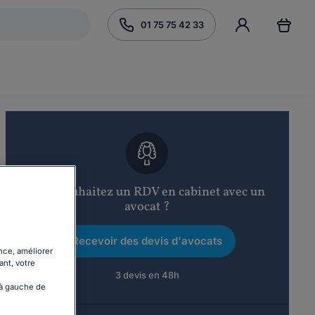
01 75 75 42 33
Vous souhaitez un RDV en cabinet avec un
avocat ?
Recevoir des devis d'avocats
nce, améliorer
ant, votre
3 devis en 48h
 à gauche de