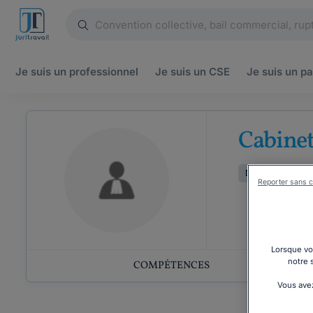
Je suis un
professionnel
Je suis un
CSE
Je suis un
pa
Cabine
Droit des entrepr
Reporter sans c
Lorsque vou
notre 
COMPÉTENCES
Vous avez