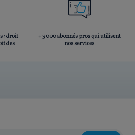
és
: droit
+ 3 000 abonnés pros qui utilisent
oit des
nos services