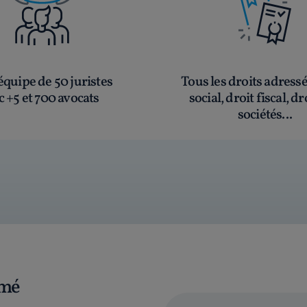
quipe de 50 juristes
Tous les droits adress
c +5 et 700 avocats
social, droit fiscal, dr
sociétés...
rmé