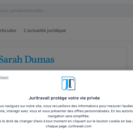
rticulier
L'actualité
juridique
 Sarah Dumas
 barreau de Paris
hoisir
Juritravail protège votre vie privée
s naviguez sur notre site, nous recueillons des informations pour mesurer l’audie
site, interagir avec vous et vous présenter des offres personnalisées. En les autoris
COORDONNÉES
navigation sera simplifiée.
 le droit de changer d’avis à tout moment en cliquant sur le bouton cookie en bas
chaque page Juritravail.com