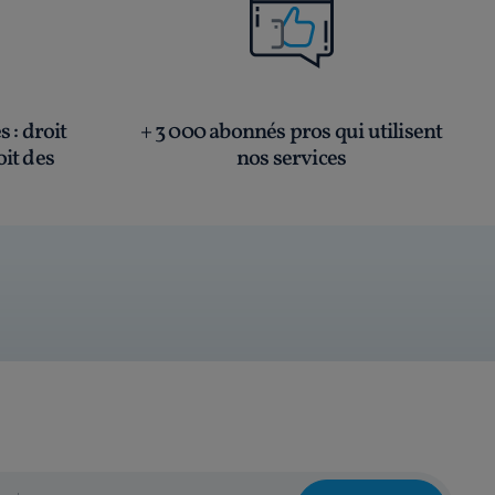
és
: droit
+ 3 000 abonnés pros qui utilisent
oit des
nos services