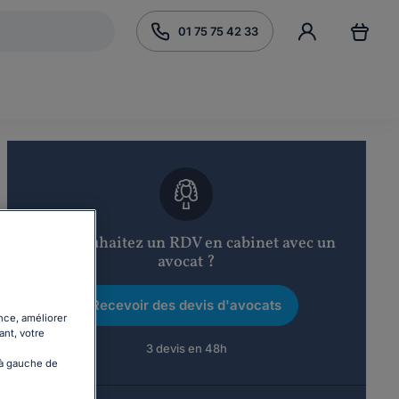
01 75 75 42 33
Vous souhaitez un RDV en cabinet avec un
avocat ?
Recevoir des devis d'avocats
nce, améliorer
ant, votre
3 devis en 48h
 à gauche de