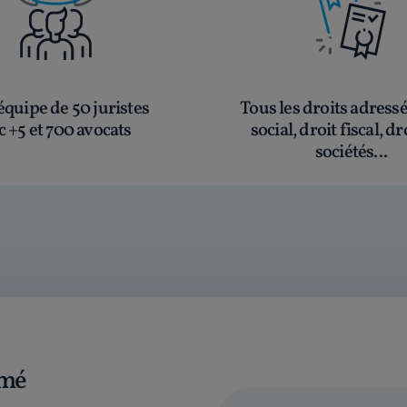
quipe de 50 juristes
Tous les droits adress
c +5 et 700 avocats
social, droit fiscal, dr
sociétés...
rmé