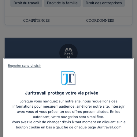
Droit du travail
Droit de la famille
Droit des entreprises
COMPÉTENCES
COORDONNÉES
Reporter sans choisir
Vous souhaitez un RDV en cabinet avec un
avocat ?
Recevoir des devis d'avocats
Juritravail protège votre vie privée
Lorsque vous naviguez sur notre site, nous recueillons des
3 devis en 48h
informations pour mesurer l’audience, améliorer notre site, interagir
avec vous et vous présenter des offres personnalisées. En les
autorisant, votre navigation sera simplifiée.
Vous avez le droit de changer d’avis à tout moment en cliquant sur le
bouton cookie en bas à gauche de chaque page Juritravail.com