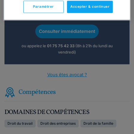
Paramétrer
Accepter & continuer
Vous souhaitez une consultation par
téléphone ?
Consulter immédiatement
ou appelez le
01 75 75 42 33
(8h à 21h du lundi au
vendredi)
Vous êtes avocat ?
Compétences
DOMAINES DE COMPÉTENCES
Droit du travail
Droit des entreprises
Droit de la famille