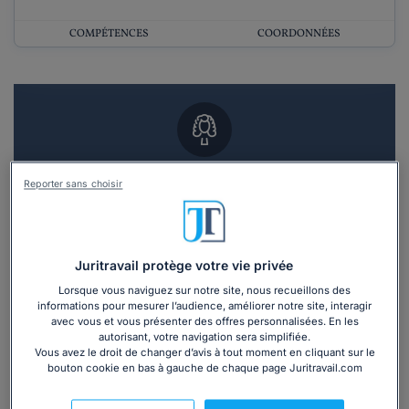
COMPÉTENCES
COORDONNÉES
Vous souhaitez un RDV en cabinet avec un
Reporter sans choisir
avocat ?
Recevoir des devis d'avocats
Juritravail protège votre vie privée
3 devis en 48h
Lorsque vous naviguez sur notre site, nous recueillons des
informations pour mesurer l’audience, améliorer notre site, interagir
avec vous et vous présenter des offres personnalisées. En les
autorisant, votre navigation sera simplifiée.
Vous avez le droit de changer d’avis à tout moment en cliquant sur le
bouton cookie en bas à gauche de chaque page Juritravail.com