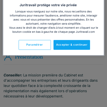
Juritravail protège votre vie privée
Consulter immédiatement
Lorsque vous naviguez sur notre site, nous recueillons des
informations pour mesurer l’audience, améliorer notre site, interagir
avec vous et vous présenter des offres personnalisées. En les
ou appelez le
01 75 75 42 33
(8h à 21h du lundi au
autorisant, votre navigation sera simplifiée.
vendredi)
Vous avez le droit de changer d’avis à tout moment en cliquant sur le
bouton cookie en bas à gauche de chaque page Juritravail.com
Vous êtes avocat ?
Paramétrer
Accepter & continuer
Présentation
Conseiller:
La mission première du Cabinet est
d'accompagner les entreprises et leurs dirigeants dans
leur quotidien face à la complexité croissante de la
réglementation mais également lors d'opérations
nécessaires à leur développement.