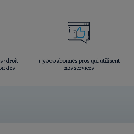
és
: droit
+ 3 000 abonnés pros qui utilisent
oit des
nos services