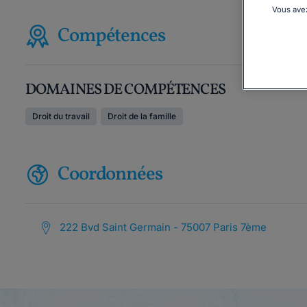
Vous avez
Compétences
DOMAINES DE COMPÉTENCES
Droit du travail
Droit de la famille
Coordonnées
222 Bvd Saint Germain - 75007 Paris 7ème