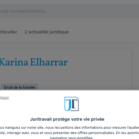
rticulier
L'actualité
juridique
Karina Elharrar
Droit de la famille
hoisir
Juritravail protège votre vie privée
OORDONNÉES
AVIS
s naviguez sur notre site, nous recueillons des informations pour mesurer l’audie
site, interagir avec vous et vous présenter des offres personnalisées. En les autoris
navigation sera simplifiée.