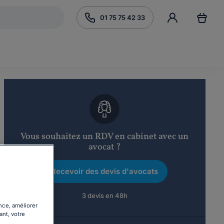
01 75 75 42 33
Vous souhaitez un RDV en cabinet avec un
avocat ?
Recevoir des devis d'avocats
3 devis en 48h
nce, améliorer
ant, votre