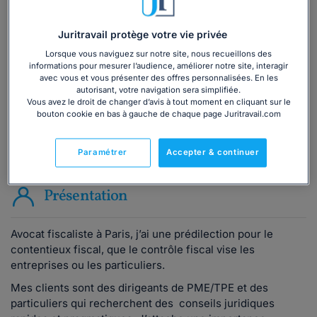
Vous souhaitez une consultation par
téléphone ?
Juritravail protège votre vie privée
Consulter immédiatement
Lorsque vous naviguez sur notre site, nous recueillons des
informations pour mesurer l’audience, améliorer notre site, interagir
avec vous et vous présenter des offres personnalisées. En les
ou appelez le
01 75 75 42 33
(8h à 21h du lundi au
autorisant, votre navigation sera simplifiée.
vendredi)
Vous avez le droit de changer d’avis à tout moment en cliquant sur le
bouton cookie en bas à gauche de chaque page Juritravail.com
Paramétrer
Accepter & continuer
Vous êtes avocat ?
Présentation
Avocat fiscaliste à Paris, j’ai une prédilection pour le
contentieux fiscal, que le contrôle fiscal vise les
entreprises ou les particuliers.
Mes clients sont des dirigeants de PME/TPE et des
particuliers qui recherchent des conseils juridiques