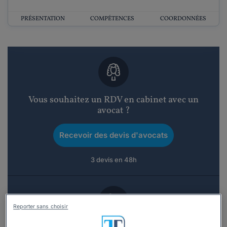
PRÉSENTATION
COMPÉTENCES
COORDONNÉES
Vous souhaitez un RDV en cabinet avec un
avocat ?
Recevoir des devis d'avocats
3 devis en 48h
Reporter sans choisir