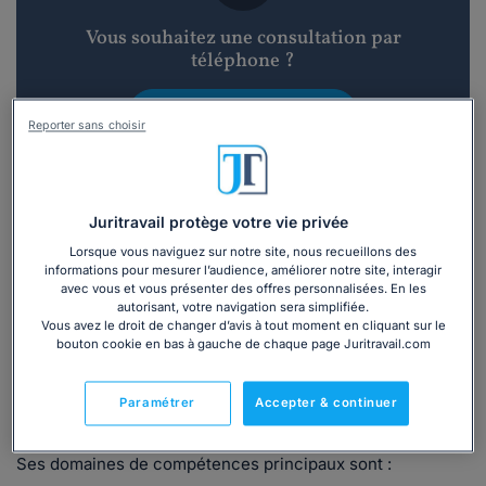
Vous souhaitez une consultation par
téléphone ?
Consulter immédiatement
Reporter sans choisir
ou appelez le
01 75 75 42 33
(8h à 21h du lundi au
vendredi)
Juritravail protège votre vie privée
Lorsque vous naviguez sur notre site, nous recueillons des
Vous êtes avocat ?
informations pour mesurer l’audience, améliorer notre site, interagir
avec vous et vous présenter des offres personnalisées. En les
autorisant, votre navigation sera simplifiée.
Présentation
Vous avez le droit de changer d’avis à tout moment en cliquant sur le
bouton cookie en bas à gauche de chaque page Juritravail.com
Maître Philippe-Georges FEITUSSI est avocat inscrit au
Paramétrer
Accepter & continuer
Barreau de Paris.
Ses domaines de compétences principaux sont :