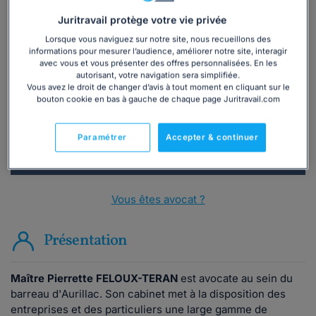
Juritravail protège votre vie privée
Lorsque vous naviguez sur notre site, nous recueillons des
Vous souhaitez une consultation par
informations pour mesurer l’audience, améliorer notre site, interagir
téléphone ?
avec vous et vous présenter des offres personnalisées. En les
autorisant, votre navigation sera simplifiée.
Vous avez le droit de changer d’avis à tout moment en cliquant sur le
Consulter immédiatement
bouton cookie en bas à gauche de chaque page Juritravail.com
ou appelez le
01 75 75 42 33
(8h à 21h du lundi au
Paramétrer
Accepter & continuer
vendredi)
Vous êtes avocat ?
Présentation
Maître Pierrette FELOUX-TERAN
est avocate au sein du
barreau d'Aurillac. Son cabinet met à la disposition des
entreprises et des particuliers une large gamme de