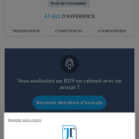
Droit de l'immobilier
41
ANS
D'EXPÉRIENCE
PRÉSENTATION
COMPÉTENCES
COORDONNÉES
Vous souhaitez un RDV en cabinet avec un
avocat ?
Recevoir des devis d'avocats
3 devis en 48h
Reporter sans choisir