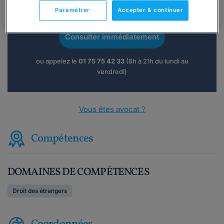
Vous souhaitez une consultation par
téléphone ?
Paramétrer
Accepter & continuer
Consulter immédiatement
ou appelez le
01 75 75 42 33
(8h à 21h du lundi au
vendredi)
Vous êtes avocat ?
Compétences
DOMAINES DE COMPÉTENCES
Droit des étrangers