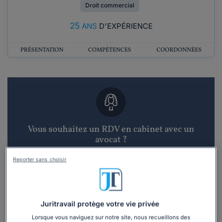
Droit commercial
25
ANS
D'EXPÉRIENCE
PRÉSENTATION
COMPÉTENCES
COORDONNÉES
Vous souhaitez un RDV en cabinet avec un
avocat ?
Reporter sans choisir
Recevoir des devis d'avocats
3 devis en 48h
Juritravail protège votre vie privée
Lorsque vous naviguez sur notre site, nous recueillons des