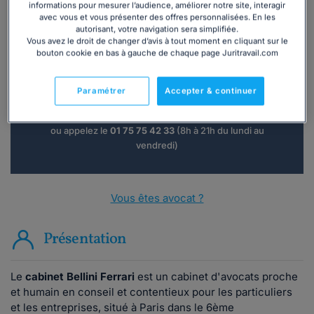
informations pour mesurer l’audience, améliorer notre site, interagir
avec vous et vous présenter des offres personnalisées. En les
autorisant, votre navigation sera simplifiée.
Vous avez le droit de changer d’avis à tout moment en cliquant sur le
Vous souhaitez une consultation par
bouton cookie en bas à gauche de chaque page Juritravail.com
téléphone ?
Paramétrer
Accepter & continuer
Consulter immédiatement
ou appelez le
01 75 75 42 33
(8h à 21h du lundi au
vendredi)
Vous êtes avocat ?
Présentation
Le
cabinet Bellini Ferrari
est un cabinet d'avocats proche
et humain en conseil et contentieux pour les particuliers
et les entreprises, situé à Paris dans le 6ème