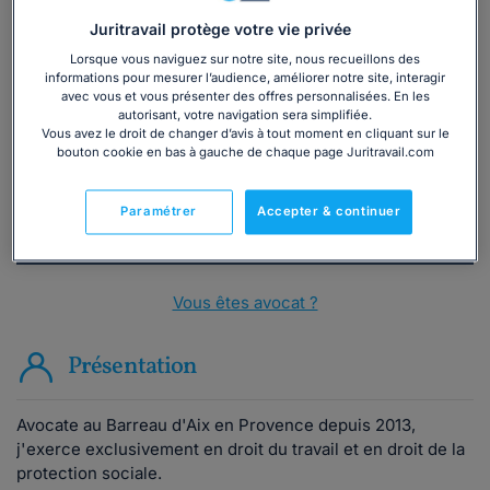
Juritravail protège votre vie privée
Lorsque vous naviguez sur notre site, nous recueillons des
Vous souhaitez une consultation par
informations pour mesurer l’audience, améliorer notre site, interagir
téléphone ?
avec vous et vous présenter des offres personnalisées. En les
autorisant, votre navigation sera simplifiée.
Vous avez le droit de changer d’avis à tout moment en cliquant sur le
Consulter immédiatement
bouton cookie en bas à gauche de chaque page Juritravail.com
ou appelez le
01 75 75 42 33
(8h à 21h du lundi au
Paramétrer
Accepter & continuer
vendredi)
Vous êtes avocat ?
Présentation
Avocate au Barreau d'Aix en Provence depuis 2013,
j'exerce exclusivement en droit du travail et en droit de la
protection sociale.