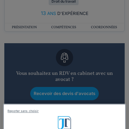
Droit du travail
13
ANS
D'EXPÉRIENCE
PRÉSENTATION
COMPÉTENCES
COORDONNÉES
Vous souhaitez un RDV en cabinet avec un
avocat ?
Recevoir des devis d'avocats
3 devis en 48h
Reporter sans choisir