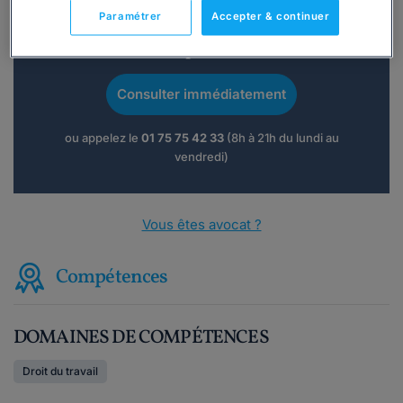
Paramétrer
Accepter & continuer
Vous souhaitez une consultation par
téléphone ?
Consulter immédiatement
ou appelez le
01 75 75 42 33
(8h à 21h du lundi au
vendredi)
Vous êtes avocat ?
Compétences
DOMAINES DE COMPÉTENCES
Droit du travail