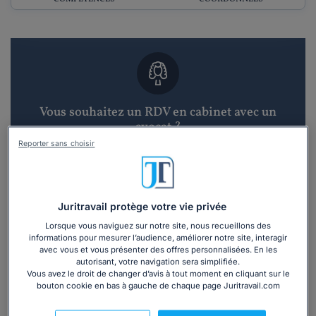
Vous souhaitez un RDV en cabinet avec un
avocat ?
Reporter sans choisir
Recevoir des devis d'avocats
3 devis en 48h
Juritravail protège votre vie privée
Lorsque vous naviguez sur notre site, nous recueillons des
informations pour mesurer l’audience, améliorer notre site, interagir
avec vous et vous présenter des offres personnalisées. En les
autorisant, votre navigation sera simplifiée.
Vous avez le droit de changer d’avis à tout moment en cliquant sur le
bouton cookie en bas à gauche de chaque page Juritravail.com
Vous souhaitez une consultation par
téléphone ?