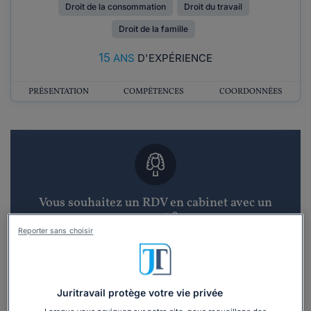
Droit de la consommation
Droit du travail
Droit de la famille
15
ANS
D'EXPÉRIENCE
PRÉSENTATION
COMPÉTENCES
COORDONNÉES
Vous souhaitez un RDV en cabinet avec un
avocat ?
Reporter sans choisir
Recevoir des devis d'avocats
3 devis en 48h
Juritravail protège votre vie privée