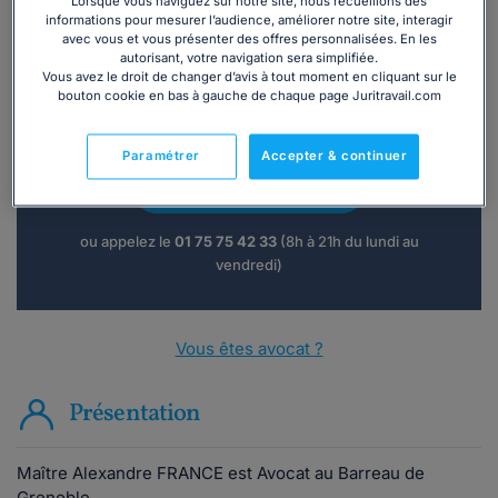
Lorsque vous naviguez sur notre site, nous recueillons des
informations pour mesurer l’audience, améliorer notre site, interagir
avec vous et vous présenter des offres personnalisées. En les
autorisant, votre navigation sera simplifiée.
Vous avez le droit de changer d’avis à tout moment en cliquant sur le
bouton cookie en bas à gauche de chaque page Juritravail.com
Vous souhaitez une consultation par
téléphone ?
Paramétrer
Accepter & continuer
Consulter immédiatement
ou appelez le
01 75 75 42 33
(8h à 21h du lundi au
vendredi)
Vous êtes avocat ?
Présentation
Maître Alexandre FRANCE est Avocat au Barreau de
Grenoble