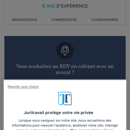
8
ANS
D'EXPÉRIENCE
PRÉSENTATION
COMPÉTENCES
COORDONNÉES
Vous souhaitez un RDV en cabinet avec un
avocat ?
Recevoir des devis d'avocats
Reporter sans choisir
3 devis en 48h
Juritravail protège votre vie privée
Lorsque vous naviguez sur notre site, nous recueillons des
informations pour mesurer l’audience, améliorer notre site, interagir