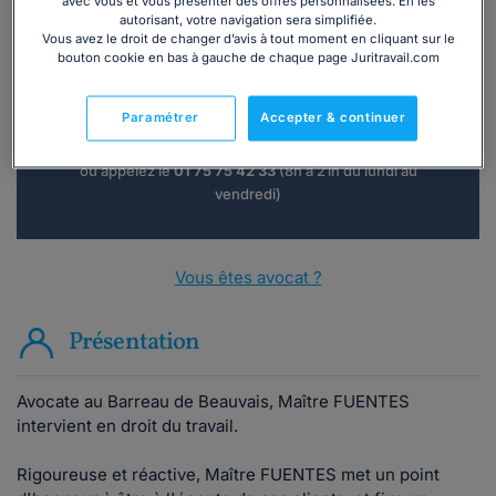
avec vous et vous présenter des offres personnalisées. En les
autorisant, votre navigation sera simplifiée.
Vous souhaitez une consultation par
Vous avez le droit de changer d’avis à tout moment en cliquant sur le
téléphone ?
bouton cookie en bas à gauche de chaque page Juritravail.com
Consulter immédiatement
Paramétrer
Accepter & continuer
ou appelez le
01 75 75 42 33
(8h à 21h du lundi au
vendredi)
Vous êtes avocat ?
Présentation
Avocate au Barreau de Beauvais, Maître FUENTES
intervient en droit du travail.
Rigoureuse et réactive, Maître FUENTES met un point