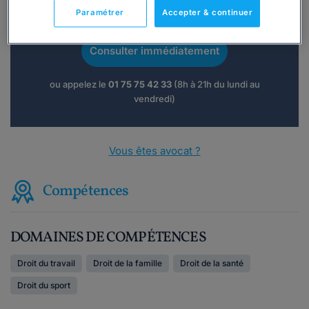
Vous souhaitez une consultation par
Paramétrer
Accepter & continuer
téléphone ?
Consulter immédiatement
ou appelez le
01 75 75 42 33
(8h à 21h du lundi au
vendredi)
Vous êtes avocat ?
Compétences
DOMAINES DE COMPÉTENCES
Droit du travail
Droit de la famille
Droit de la santé
Droit du sport