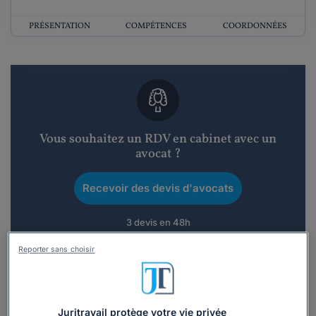
PRÉSENTATION
COMPÉTENCES
COORDONNÉES
Vous souhaitez un RDV en cabinet avec un
avocat ?
Recevoir des devis d'avocats
3 devis en 48h
Reporter sans choisir
Juritravail protège votre vie privée