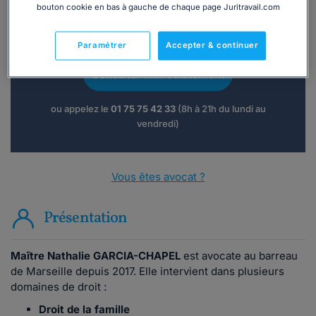
bouton cookie en bas à gauche de chaque page Juritravail.com
Vous souhaitez une consultation par
téléphone ?
Paramétrer
Accepter & continuer
Consulter immédiatement
ou appelez le
01 75 75 42 33
(8h à 21h du lundi au
vendredi)
Vous êtes avocat ?
Présentation
Maître Nathalie GARCIA-CHAPEL
est avocate au barreau
de Marseille depuis 2017. Elle intervient dans plusieurs
domaines de droit :
Droit de la famille