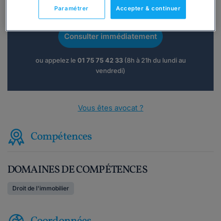
Vous souhaitez une consultation par
Paramétrer
Accepter & continuer
téléphone ?
Consulter immédiatement
ou appelez le
01 75 75 42 33
(8h à 21h du lundi au
vendredi)
Vous êtes avocat ?
Compétences
DOMAINES DE COMPÉTENCES
Droit de l'immobilier