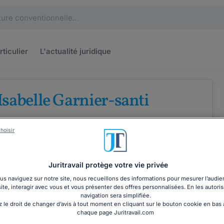
rticulier
L'actualité
juridique
Isabelle Garnier-santi
u barreau d'Aix-en-Provence
hoisir
e
Droit de la santé
Droit du travail
Juritravail protège votre vie privée
s naviguez sur notre site, nous recueillons des informations pour mesurer l’audie
site, interagir avec vous et vous présenter des offres personnalisées. En les autoris
COORDONNÉES
navigation sera simplifiée.
 le droit de changer d’avis à tout moment en cliquant sur le bouton cookie en bas
chaque page Juritravail.com