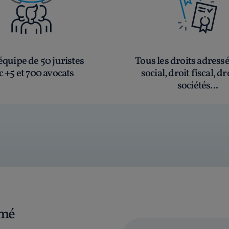
quipe de 50 juristes
Tous les droits adress
c +5 et 700 avocats
social, droit fiscal, dr
sociétés...
rmé