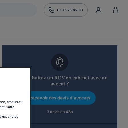
01 75 75 42 33
Vous souhaitez un RDV en cabinet avec un
avocat ?
Recevoir des devis d'avocats
nce, améliorer
ant, votre
3 devis en 48h
 à gauche de