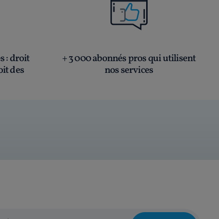
és
: droit
+ 3 000 abonnés pros qui utilisent
oit des
nos services