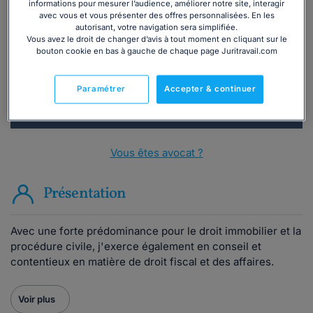
Vous souhaitez une consultation par
informations pour mesurer l’audience, améliorer notre site, interagir
téléphone ?
avec vous et vous présenter des offres personnalisées. En les
autorisant, votre navigation sera simplifiée.
Vous avez le droit de changer d’avis à tout moment en cliquant sur le
Consulter immédiatement
bouton cookie en bas à gauche de chaque page Juritravail.com
ou appelez le
01 75 75 42 33
(8h à 21h du lundi au
Paramétrer
Accepter & continuer
vendredi)
Vous êtes avocat ?
Présentation
Avec une forte prédominance pour le droit immobilier et la
procédure civile, j'exerce également en conseil et
contentieux en matière de droit fiscal et des affaires.
Voir plus