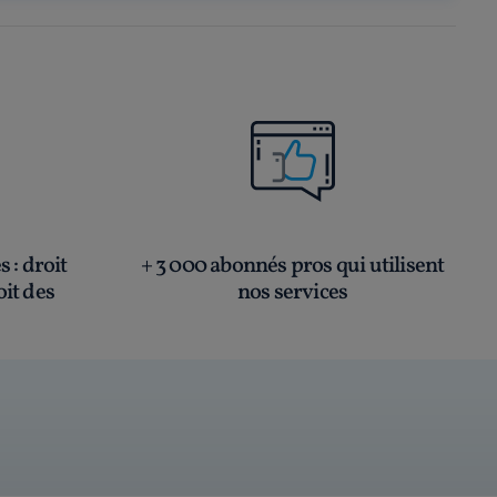
és
: droit
+ 3 000 abonnés pros qui utilisent
oit des
nos services