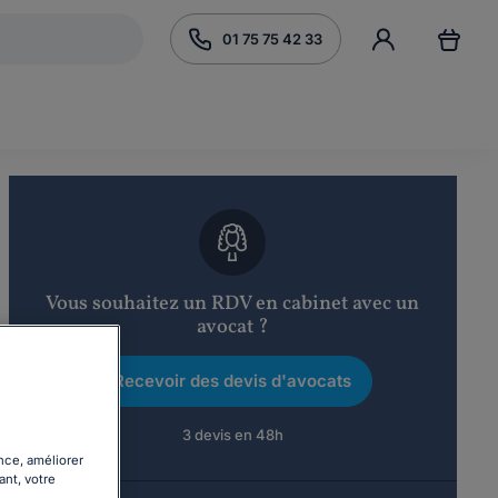
01 75 75 42 33
Vous souhaitez un RDV en cabinet avec un
avocat ?
Recevoir des devis d'avocats
3 devis en 48h
nce, améliorer
ant, votre