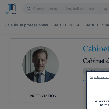
Je suis un
professionnel
Je suis un
CSE
Je suis un
pa
Cabinet
Cabinet d
Droit des entrepr
Reporter sans c
26
ANS
D'E
PRÉSENTATION
COMP
Lorsque vou
notre 