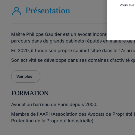
Vous avez
Présentation
Maître Philippe Gaultier est un avocat incontournable dan
parcours dans de grands cabinets réputés en matière de pr
En 2020, il fonde son propre cabinet situé dans le 17e ar
Son activité se développe dans ses domaines d'activité que s
Voir plus
FORMATION
Avocat au barreau de Paris depuis 2000.
Membre de l'AAPI (Association des Avocats de Propriété In
Protection de la Propriété Industrielle)