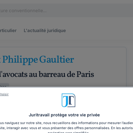
rticulier
L'actualité
juridique
 Philippe Gaultier
'avocats au barreau de Paris
ises
hoisir
XPÉRIENCE
Juritravail protège votre vie privée
ÉTENCES
COORDONNÉES
s naviguez sur notre site, nous recueillons des informations pour mesurer l’audie
site, interagir avec vous et vous présenter des offres personnalisées. En les autoris