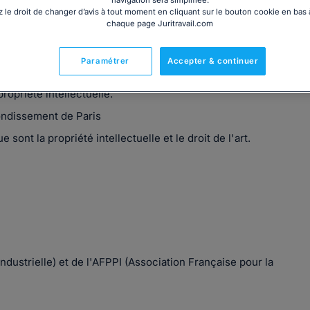
navigation sera simplifiée.
 le droit de changer d’avis à tout moment en cliquant sur le bouton cookie en bas
chaque page Juritravail.com
Paramétrer
Accepter & continuer
s le marché de l'art. Son expertise est reconnue et par son
opriété intellectuelle.
rondissement de Paris
ont la propriété intellectuelle et le droit de l'art.
dustrielle) et de l'AFPPI (Association Française pour la