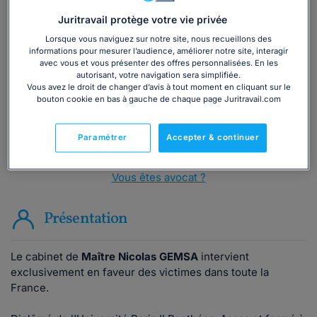
Juritravail protège votre vie privée
Vous souhaitez une consultation par
téléphone ?
Lorsque vous naviguez sur notre site, nous recueillons des
informations pour mesurer l’audience, améliorer notre site, interagir
avec vous et vous présenter des offres personnalisées. En les
Consulter immédiatement
autorisant, votre navigation sera simplifiée.
Vous avez le droit de changer d’avis à tout moment en cliquant sur le
bouton cookie en bas à gauche de chaque page Juritravail.com
ou appelez le
01 75 75 42 33
(8h à 21h du lundi au
vendredi)
Paramétrer
Accepter & continuer
Vous êtes avocat ?
Présentation
Le cabinet de
Maître Nicolas GEMSA
intervient
exclusivement en faveur des victimes dans toute la
France.