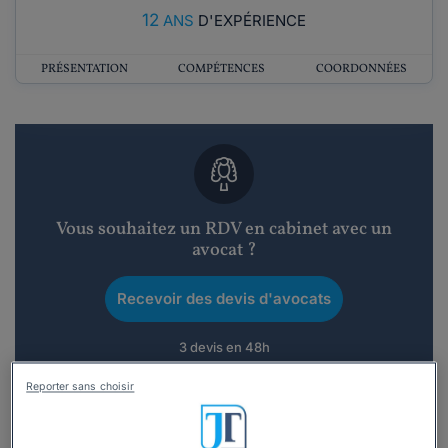
12
ANS
D'EXPÉRIENCE
PRÉSENTATION
COMPÉTENCES
COORDONNÉES
Vous souhaitez un RDV en cabinet avec un
avocat ?
Recevoir des devis d'avocats
3 devis en 48h
Reporter sans choisir