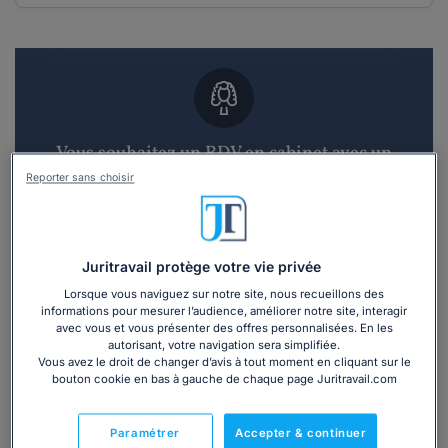
Vous souhaitez un RDV en cabinet avec un
avocat ?
Reporter sans choisir
Recevoir des devis d'avocats
Juritravail protège votre vie privée
3 devis en 48h
Lorsque vous naviguez sur notre site, nous recueillons des
informations pour mesurer l’audience, améliorer notre site, interagir
avec vous et vous présenter des offres personnalisées. En les
autorisant, votre navigation sera simplifiée.
Vous avez le droit de changer d’avis à tout moment en cliquant sur le
bouton cookie en bas à gauche de chaque page Juritravail.com
Vous souhaitez une consultation par
téléphone ?
Paramétrer
Accepter & continuer