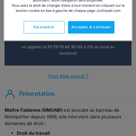
autorisant, votre navigation sera simplifiée.
Vous avez le droit de changer d’avis à tout moment en cliquant sur le
Vous souhaitez une consultation par
bouton cookie en bas à gauche de chaque page Juritravail.com
téléphone ?
Paramétrer
Accepter & continuer
Consulter immédiatement
ou appelez le
01 75 75 42 33
(8h à 21h du lundi au
vendredi)
Vous êtes avocat ?
Présentation
Maître Fabienne GIMONDI
est avocate au barreau de
Montpellier depuis 1999, elle intervient dans plusieurs
domaines de droit :
Droit du travail