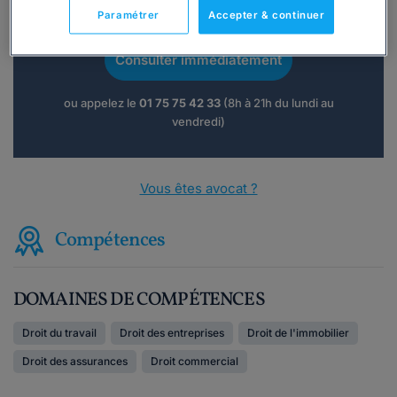
téléphone ?
Paramétrer
Accepter & continuer
Consulter immédiatement
ou appelez le
01 75 75 42 33
(8h à 21h du lundi au
vendredi)
Vous êtes avocat ?
Compétences
DOMAINES DE COMPÉTENCES
Droit du travail
Droit des entreprises
Droit de l'immobilier
Droit des assurances
Droit commercial