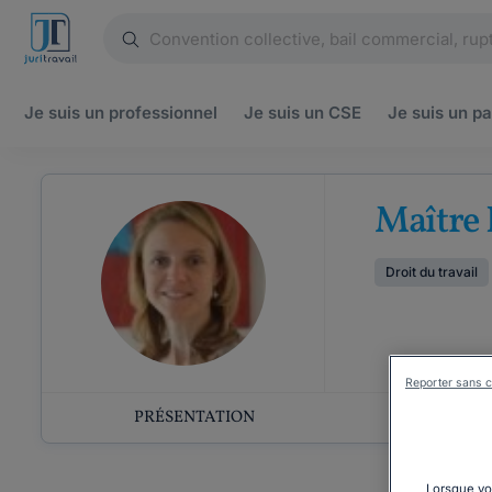
Je suis un
professionnel
Je suis un
CSE
Je suis un
pa
Maître 
Droit du travail
Reporter sans c
PRÉSENTATION
COMP
Lorsque vou