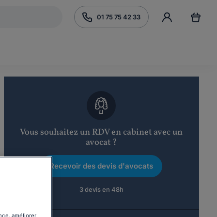
01 75 75 42 33
Vous souhaitez un RDV en cabinet avec un
avocat ?
Recevoir des devis d'avocats
3 devis en 48h
nce, améliorer