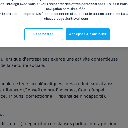
site, interagir avec vous et vous présenter des offres personnalisées. En les autoris
navigation sera simplifiée.
 le droit de changer d’avis à tout moment en cliquant sur le bouton cookie en bas
chaque page Juritravail.com
exercé sa profession au sein de départements de droit du
it du travail pour une clientèle d'entreprises et de
Paramétrer
Accepter & continuer
ticuliers que d'entreprises exerce une activité contentieuse
 de la sécurité sociale.
mble de leurs problématiques liées au droit social aussi
les tribunaux (Conseil de prud'hommes, Cour d'appel,
nce, Tribunal correctionnel, Tribunal de l'incapacité).
s :
dés, etc ...), négociation de clauses particulières, gestion