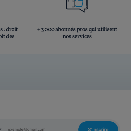
és
: droit
+ 3 000 abonnés pros qui utilisent
oit des
nos services
S'inscrire