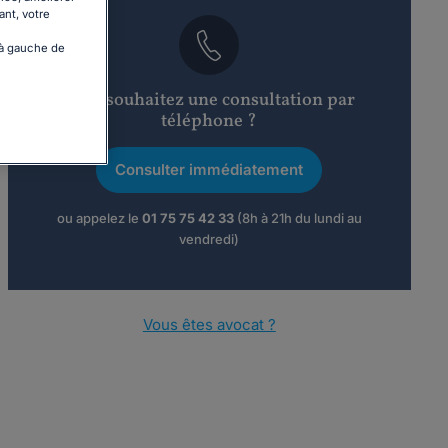
ant, votre
 à gauche de
Vous souhaitez une consultation par
téléphone ?
Consulter immédiatement
ou appelez le
01 75 75 42 33
(8h à 21h du lundi au
vendredi)
Vous êtes avocat ?