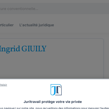
rticulier
L'actualité
juridique
Ingrid GIUILY
hoisir
ÉTENCES
COORDONNÉES
Juritravail protège votre vie privée
s naviguez sur notre site, nous recueillons des informations pour mesurer l’audie