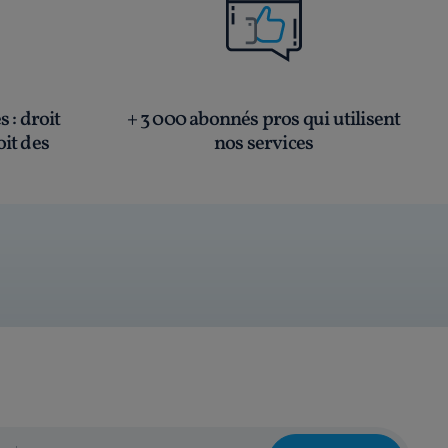
és
: droit
+ 3 000 abonnés pros qui utilisent
oit des
nos services