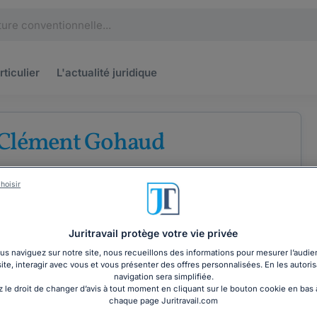
rticulier
L'actualité
juridique
 Clément Gohaud
 barreau de Paris
hoisir
e
Droit du travail
Juritravail protège votre vie privée
s naviguez sur notre site, nous recueillons des informations pour mesurer l’audie
site, interagir avec vous et vous présenter des offres personnalisées. En les autoris
COORDONNÉES
navigation sera simplifiée.
 le droit de changer d’avis à tout moment en cliquant sur le bouton cookie en bas
chaque page Juritravail.com