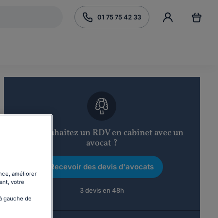
01 75 75 42 33
Vous souhaitez un RDV en cabinet avec un
avocat ?
Recevoir des devis d'avocats
nce, améliorer
ant, votre
3 devis en 48h
 à gauche de