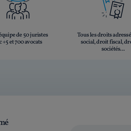
quipe de 50 juristes
Tous les droits adress
c +5 et 700 avocats
social, droit fiscal, dr
sociétés...
rmé