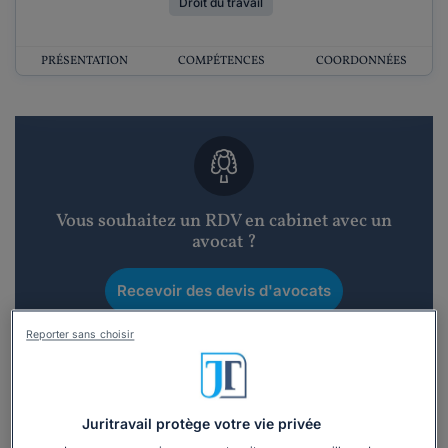
Droit du travail
PRÉSENTATION
COMPÉTENCES
COORDONNÉES
Vous souhaitez un RDV en cabinet avec un
avocat ?
Recevoir des devis d'avocats
Reporter sans choisir
3 devis en 48h
Juritravail protège votre vie privée