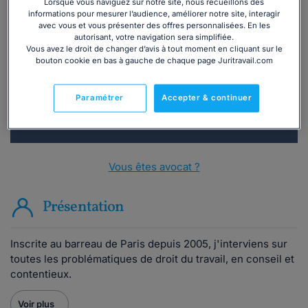
Lorsque vous naviguez sur notre site, nous recueillons des
informations pour mesurer l’audience, améliorer notre site, interagir
Vous souhaitez une consultation par
avec vous et vous présenter des offres personnalisées. En les
téléphone ?
autorisant, votre navigation sera simplifiée.
Vous avez le droit de changer d’avis à tout moment en cliquant sur le
bouton cookie en bas à gauche de chaque page Juritravail.com
Consulter immédiatement
Paramétrer
Accepter & continuer
ou appelez le
01 75 75 42 33
(8h à 21h du lundi au
vendredi)
Vous êtes avocat ?
Présentation
Inscrite au barreau de Paris depuis 2005, j'interviens sur
toutes les problématiques de droit du travail, en conseil et
contentieux.
Voir plus