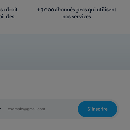
és
: droit
+ 3 000 abonnés pros qui utilisent
oit des
nos services
S'inscrire