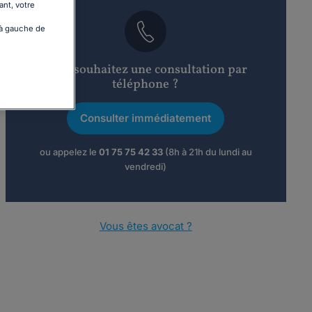
ant, votre
 à gauche de
Vous souhaitez une consultation par
téléphone ?
Consulter immédiatement
ou appelez le
01 75 75 42 33
(8h à 21h du lundi au
vendredi)
Vous êtes avocat ?