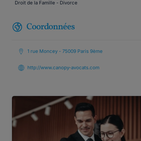
Droit de la Famille - Divorce
Coordonnées
1 rue Moncey - 75009 Paris 9ème
http://www.canopy-avocats.com