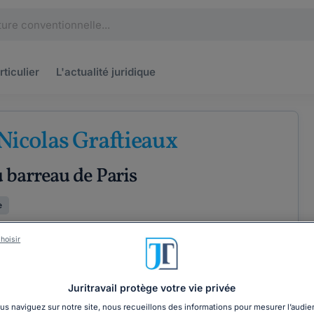
rticulier
L'actualité
juridique
Nicolas Graftieaux
 barreau de Paris
e
PÉRIENCE
hoisir
ÉTENCES
COORDONNÉES
Juritravail protège votre vie privée
s naviguez sur notre site, nous recueillons des informations pour mesurer l’audie