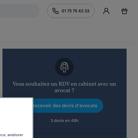
01 75 75 42 33
Vous souhaitez un RDV en cabinet avec un
avocat ?
Recevoir des devis d'avocats
3 devis en 48h
nce, améliorer