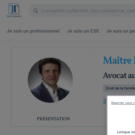
Je suis un
professionnel
Je suis un
CSE
Je suis un
pa
Maître 
Avocat au
Droit de la famill
21
ANS
D'EX
Reporter sans c
PRÉSENTATION
COMP
Lorsque vou