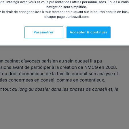
site, interagir avec vous et vous présenter des offres personnalisées. En les autoris
navigation sera simplifiée.
 le droit de changer d’avis à tout moment en cliquant sur le bouton cookie en bas
chaque page Juritravail.com
 civiliste de l’université de Paris X et un MBA en Gestion
Paramétrer
Accepter & continuer
s GRAFTIEAUX
a débuté son activité au sein d’une banque
un cabinet d’avocats parisien au sein duquel il a pu
ssions avant de participer à la création de NMCG en 2008.
 du droit économique de la famille enrichit son analyse et
parties concernées en conseil comme en contentieux.
 tout au long du dossier dans les phases de conseil et, le