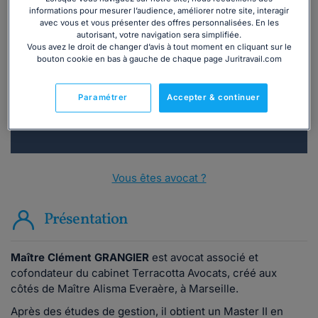
informations pour mesurer l’audience, améliorer notre site, interagir
Vous souhaitez une consultation par
avec vous et vous présenter des offres personnalisées. En les
autorisant, votre navigation sera simplifiée.
téléphone ?
Vous avez le droit de changer d’avis à tout moment en cliquant sur le
bouton cookie en bas à gauche de chaque page Juritravail.com
Consulter immédiatement
Paramétrer
Accepter & continuer
ou appelez le
01 75 75 42 33
(8h à 21h du lundi au
vendredi)
Vous êtes avocat ?
Présentation
Maître Clément GRANGIER
est avocat associé et
cofondateur du cabinet Terracotta Avocats, créé aux
côtés de Maître Alisma Everaère, à Marseille.
Après des études de gestion, il obtient un Master II en