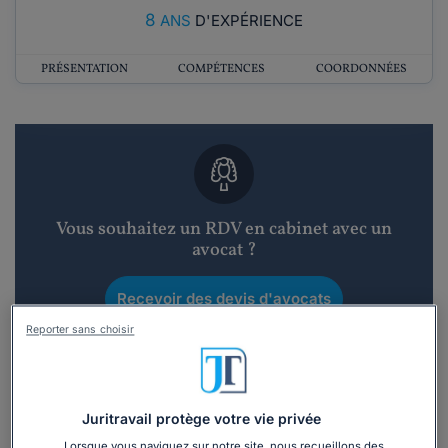
8
ANS
D'EXPÉRIENCE
PRÉSENTATION
COMPÉTENCES
COORDONNÉES
Vous souhaitez un RDV en cabinet avec un
avocat ?
Recevoir des devis d'avocats
Reporter sans choisir
3 devis en 48h
Juritravail protège votre vie privée
Lorsque vous naviguez sur notre site, nous recueillons des