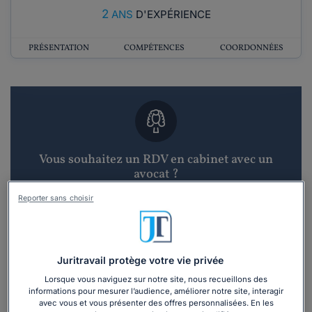
2
ANS
D'EXPÉRIENCE
PRÉSENTATION
COMPÉTENCES
COORDONNÉES
Vous souhaitez un RDV en cabinet avec un
avocat ?
Reporter sans choisir
Recevoir des devis d'avocats
3 devis en 48h
Juritravail protège votre vie privée
Lorsque vous naviguez sur notre site, nous recueillons des
informations pour mesurer l’audience, améliorer notre site, interagir
avec vous et vous présenter des offres personnalisées. En les