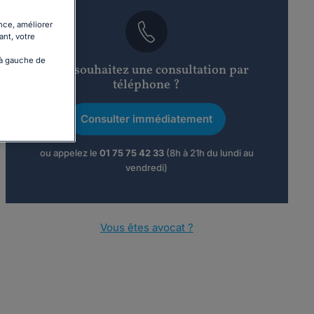
nce, améliorer
ant, votre
 à gauche de
Vous souhaitez une consultation par
téléphone ?
Consulter immédiatement
ou appelez le
01 75 75 42 33
(8h à 21h du lundi au
vendredi)
Vous êtes avocat ?