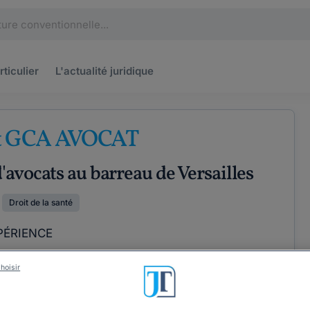
rticulier
L'actualité
juridique
t GCA AVOCAT
'avocats au barreau de Versailles
Droit de la santé
PÉRIENCE
hoisir
ÉTENCES
COORDONNÉES