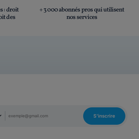
és
: droit
+ 3 000 abonnés pros qui utilisent
oit des
nos services
S'inscrire