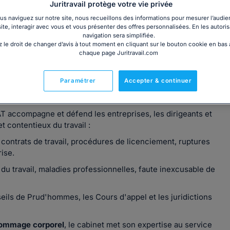
Juritravail protège votre vie privée
s naviguez sur notre site, nous recueillons des informations pour mesurer l’audie
site, interagir avec vous et vous présenter des offres personnalisées. En les autoris
navigation sera simplifiée.
 le droit de changer d’avis à tout moment en cliquant sur le bouton cookie en bas
chaque page Juritravail.com
le-Anne GREFF
, est implanté à Versailles. Privilégiant une
, le cabinet propose un accompagnement sur mesure tant en
plus adaptée aux besoins de ses clients.
Paramétrer
Accepter & continuer
s juridiques :
 accompagne et défend les entreprises, les dirigeants et
 contentieux du travail :
contrats de travail, procédures de licenciement, ruptures
ise.
du travail, maladies professionnelles, faute inexcusable de
ils de Prud'hommes, les Cours d'appel et les juridictions
 dommage corporel
, le cabinet met son expertise au service